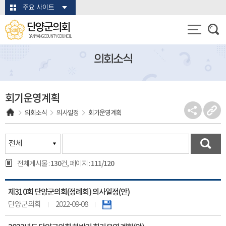
본문바로가기
주요 사이트
단양군의회
DANYANG COUNTY COUNCIL
의회소식
회기운영계획
의회소식
의사일정
회기운영계획
130
111/120
전체게시물 :
건, 페이지 :
제310회 단양군의회(정례회) 의사일정(안)
단양군의회
2022-09-08