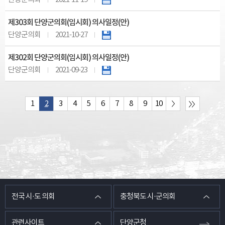
제303회 단양군의회(임시회) 의사일정(안)
단양군의회
2021-10-27
제302회 단양군의회(임시회) 의사일정(안)
단양군의회
2021-09-23
1
2
3
4
5
6
7
8
9
10
전국 시·도 의회
충청북도 시·군의회
관련사이트
단양군청