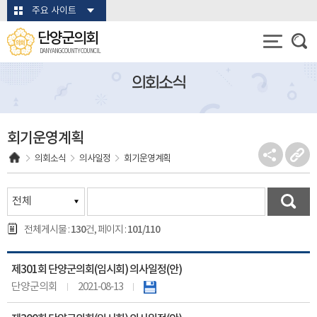
본문바로가기
주요 사이트
단양군의회
DANYANG COUNTY COUNCIL
의회소식
회기운영계획
의회소식
의사일정
회기운영계획
130
101/110
전체게시물 :
건, 페이지 :
제301회 단양군의회(임시회) 의사일정(안)
단양군의회
2021-08-13