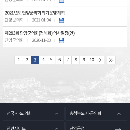
2021년도 단양군의회 회기운영 계획
단양군의회
2021-01-04
제293회 단양군의회(정례회) 의사일정(안)
단양군의회
2020-11-20
1
2
3
4
5
6
7
8
9
10
전국 시·도 의회
충청북도 시·군의회
관련사이트
단양군청