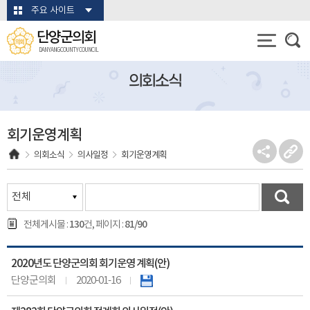
본문바로가기
주요 사이트
단양군의회
DANYANG COUNTY COUNCIL
의회소식
회기운영계획
의회소식
의사일정
회기운영계획
130
81/90
전체게시물 :
건, 페이지 :
2020년도 단양군의회 회기운영 계획(안)
단양군의회
2020-01-16