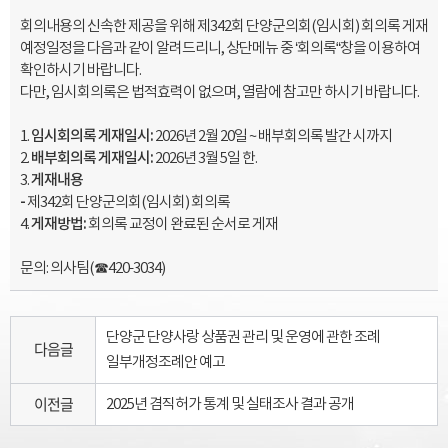
회의내용의 신속한 제공을 위해 제342회 단양군의회(임시회) 회의록 게재
예정일정을 다음과 같이 알려드리니, 상단메뉴 중 ‘회의록“창을 이용하여
확인하시기 바랍니다.
다만, 임시회의록은 법적효력이 없으며, 열람에 참고만 하시기 바랍니다.
임시회의록 게재일시
:
2026년 2월 20일 ~ 배부회의록 발간 시까지
배부회의록 게재일시
:
2026년 3월 5일 한.
게재내용
-
제342회 단양군의회(임시회) 회의록
게재방법
:
회의록 교정이 완료된 순서로 게재
문의: 의사팀(☎420-3034)
단양군 단양사랑 상품권 관리 및 운영에 관한 조례
다음글
일부개정조례안 예고
이전글
2025년 겸직허가 통계 및 실태조사 결과 공개