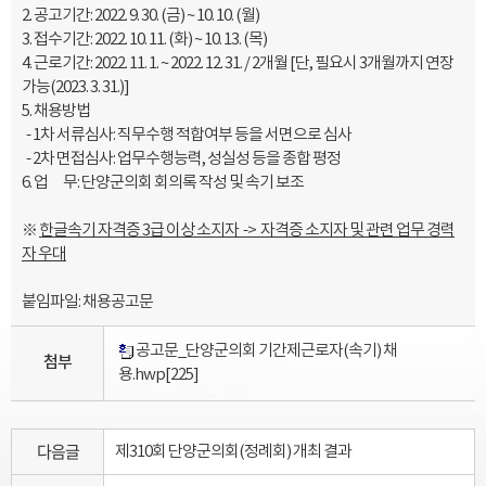
2. 공고기간: 2022. 9. 30. (금) ~ 10. 10. (월)
3. 접수기간: 2022. 10. 11. (화) ~ 10. 13. (목)
4. 근로기간: 2022. 11. 1. ~ 2022. 12. 31. / 2개월 [단, 필요시 3개월까지 연장
가능(2023. 3. 31.)]
5. 채용방법
- 1차 서류심사: 직무수행 적합여부 등을 서면으로 심사
- 2차 면접심사: 업무수행능력, 성실성 등을 종합 평정
6. 업 무: 단양군의회 회의록 작성 및 속기 보조
※
한글속기
자격증
3
급 이상 소지자 ->
자격증 소지자 및 관련 업무 경력
자 우대
붙임파일: 채용공고문
공고문_단양군의회 기간제근로자(속기) 채
첨부
용.hwp
[225]
다음글
제310회 단양군의회(정례회) 개최 결과