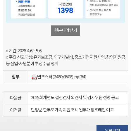
원본내려받기
○ 기간: 2026. 4. 6. ~ 5. 6.
○ 주요 신고대상: 유가보조금, 연구개발비, 중소기업지원사업, 창업지원금
등 산업·자원분야 부정수급 행위
첨부
웹포스터(2480x3508).jpg
[64]
다음글
2025회계연도 결산검사 의견서 및 검사위원 성명 공고
이전글
단양군 한부모가족 지원 조례 일부개정조례안 예고