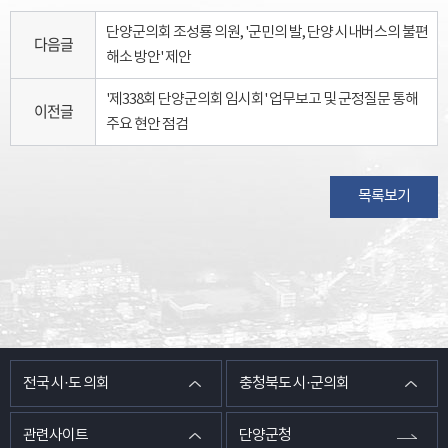
단양군의회 조성룡 의원, '군민의 발, 단양 시내버스의 불편
다음글
해소 방안' 제안
'제338회 단양군의회 임시회' 업무보고 및 군정질문 통해
이전글
주요 현안 점검
목록보기
전국 시·도 의회
충청북도 시·군의회
관련사이트
단양군청