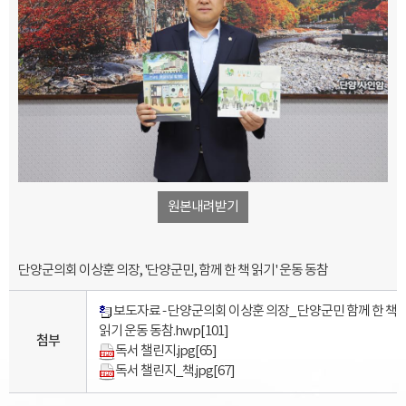
원본내려받기
단양군의회 이상훈 의장, '단양군민, 함께 한 책 읽기' 운동 동참
보도자료 - 단양군의회 이상훈 의장_ 단양군민 함께 한 책
읽기 운동 동참.hwp
[101]
첨부
독서 챌린지.jpg
[65]
독서 챌린지_책.jpg
[67]