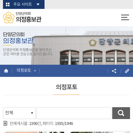
본문바로가기
주요 사이트
단양군의회
의정홍보관
단양군의회
의정홍보관
단양군의회 의정홍보관을 찾아주신
군민 여러분 진심으로 감사드립니다.
의정포토
의정포토
2390
1935/1946
전체게시물 :
건, 페이지 :