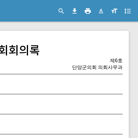
search
file_download
print
text_format
format_size
format_line_spacing
회회의록
제6호
단양군의회 의회사무과