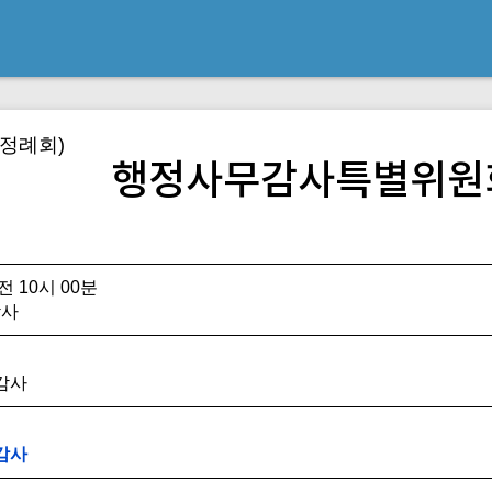
(정례회)
행정사무감사특별위원
오전 10시 00분
감사
무감사
무감사