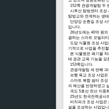
고 있으며 명승문화관 
152쪽 관광개발팀 두 
시루선 탐방센터 조성 
탐방교와 연계하는 생태체
단양강 순환길 조성 사업
입니다.
26년도에는 40억 원
결하는 스마트 모빌리티 
도담 식물원 조성 사업은
기적으로 사업을 추진할
본 식물원은 폐기물 처
태 경관 교육 기능을 갖
153쪽입니다.
관광개발팀 세 번째 과
보행 육교 조성 사업은
스마트 복합 쉼터 조성 
의 예산을 반영하였고 
국도 5호선 전선 지중화
25년도 한국전력공사와
비치파크 조성 사업은 총
설을 조성하는 사업입니