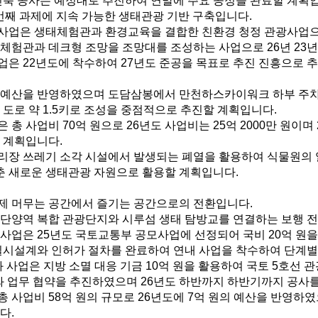
신축 공사는 예정대로 추진하여 연말에 주요 공정을 완료할 계획
번째 과제에 지속 가능한 생태관광 기반 구축입니다.
사업은 생태체험관과 환경교육을 결합한 친환경 청정 관광사업으로 
험관과 데크형 조망을 조망대를 조성하는 사업으로 26년 23년도
은 22년도에 착수하여 27년도 준공을 목표로 추진 진흥으로 추
의 예산을 반영하였으며 도담삼봉에서 만천하스카이워크 하부 주차
도로 약 1.5키로 조성을 중점적으로 추진할 계획입니다.
 총 사업비 70억 원으로 26년도 사업비는 25억 2000만 원이며
 계획입니다.
리장 쓰레기 소각 시설에서 발생되는 폐열을 활용하여 식물원의 
춘 새로운 생태관광 자원으로 활용할 계획입니다.
제 머무는 공간에서 즐기는 공간으로의 전환입니다.
 단양역 복합 관광단지와 시루섬 생태 탐방교를 연결하는 보행 전
사업은 25년도 국토교통부 공모사업에 선정되어 국비 20억 원을 
실시설계와 인허가 절차를 완료하여 연내 사업을 착수하여 단계
 사업은 지방 소멸 대응 기금 10억 원을 활용하여 국토 5호선
 업무 협약을 추진하였으며 26년도 하반까지 하반기까지 공사
 사업비 58억 원의 규모로 26년도에 7억 원의 예산을 반영하
다.