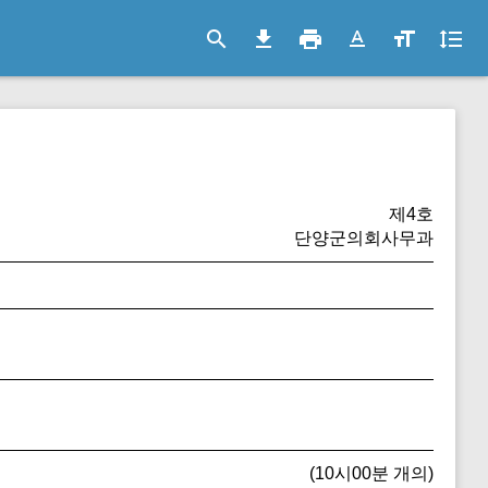
search
file_download
print
text_format
format_size
format_line_spacing
제4호
단양군의회사무과
(10시00분 개의)