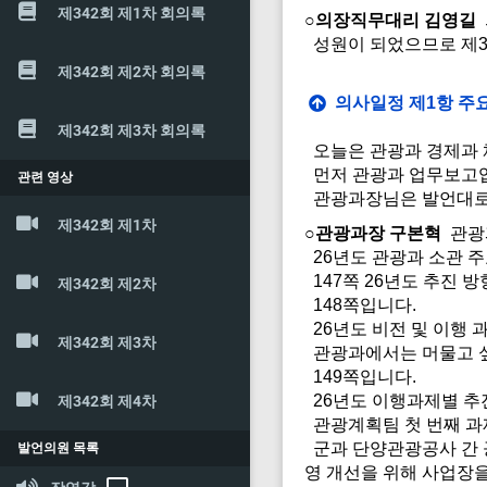
제342회 제1차 회의록
○의장직무대리 김영길
성원이 되었으므로 제3
제342회 제2차 회의록
의사일정 제1항 주요
제342회 제3차 회의록
오늘은 관광과 경제과 
먼저 관광과 업무보고
관련 영상
관광과장님은 발언대로 
제342회 제1차
○관광과장 구본혁
관광
26년도 관광과 소관 
147쪽 26년도 추진 
제342회 제2차
148쪽입니다.
26년도 비전 및 이행 
제342회 제3차
관광과에서는 머물고 싶
149쪽입니다.
26년도 이행과제별 추
제342회 제4차
관광계획팀 첫 번째 과
군과 단양관광공사 간 
발언의원 목록
영 개선을 위해 사업장