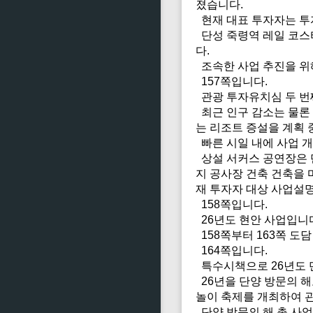
졌습니다.
현재 대표 투자자는 투
단성 죽령역 레일 코스터
다.
조속한 사업 추진을 위해
157쪽입니다.
관광 투자유치심 두 번째
최근 인구 감소는 물론
는 리조트 증설을 계획 
빠른 시일 내에 사업 개
상설 서커스 공연장은 단
지 공사장 건축 건축을 
재 투자자 대상 사업설
158쪽입니다.
26년도 현안 사업입니
158쪽부터 163쪽 도
164쪽입니다.
특수시책으로 26년도 
26년을 단양 방문의 해로
놀이 축제를 개최하여 
단양 방문의 해 총 사업비