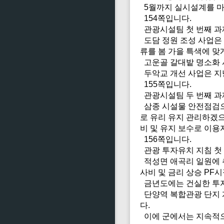
5월까지 실시설계를 마
154쪽입니다.
관광시설팀 첫 번째 과
도담 정원 조성 사업은 
류를 봄 가을 특색에 
고운골 갈대밭 명소화 
두악교 개선 사업은 지난
155쪽입니다.
관광시설팀 두 번째 과
삼종 시설물 안전점검으
로 유리 유지 관리하겠으
비 및 유지 보수로 이용
156쪽입니다.
관광 투자유치 지침 첫
적성면 애곡리 일원에 추
사비 및 금리 상승 PF
금년도에는 건실한 투자
단양역 복합관광 단지 
다.
이에 군에서는 지속적으