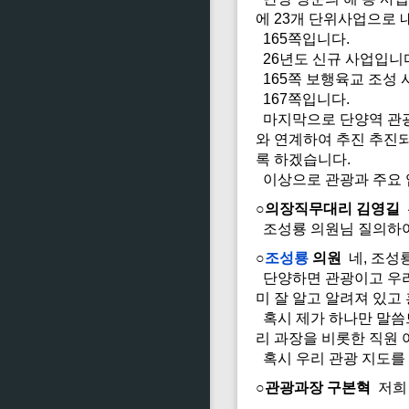
에 23개 단위사업으로 
165쪽입니다.
26년도 신규 사업입니
165쪽 보행육교 조성 
167쪽입니다.
마지막으로 단양역 관광
와 연계하여 추진 추진되
록 하겠습니다.
이상으로 관광과 주요 
○의장직무대리 김영길
조성룡 의원님 질의하여
○
조성룡
의원
네, 조성
단양하면 관광이고 우리
미 잘 알고 알려져 있고
혹시 제가 하나만 말씀
리 과장을 비롯한 직원
혹시 우리 관광 지도를 
○관광과장 구본혁
저희 