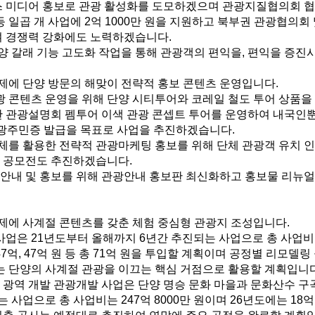
 미디어 홍보로 관광 활성화를 도모하겠으며 관광지질협의회 협력
등 일곱 개 사업에 2억 1000만 원을 지원하고 북부권 관광협의회
여 경쟁력 강화에도 노력하겠습니다.
양 갈래 기능 고도화 작업을 통해 관광객의 편익을, 편익을 증진
제에 단양 방문의 해맞이 전략적 홍보 콘텐츠 운영입니다.
 콘텐츠 운영을 위해 단양 시티투어와 코레일 철도 투어 상품을 
한 관광설명회 펨투어 이색 관광 콘셉트 투어를 운영하여 내국인
관광주민증 발급을 목표로 사업을 추진하겠습니다.
체를 활용한 전략적 관광마케팅 홍보를 위해 단체 관광객 유치 
 공모전도 추진하겠습니다.
 안내 및 홍보를 위해 관광안내 홍보판 최신화하고 홍보물 리뉴얼
제에 사계절 콘텐츠를 갖춘 체험 중심형 관광지 조성입니다.
은 21년도부터 올해까지 6년간 추진되는 사업으로 총 사업비는 
7억, 47억 원 등 총 71억 원을 투입할 계획이며 공정별 리모델
는 단양의 사계절 관광을 이끄는 핵심 거점으로 활용할 계획입니다
 광역 개발 관광개발 사업은 단양 명승 문화 마을과 문화산수 구
사업으로 총 사업비는 247억 8000만 원이며 26년도에는 1