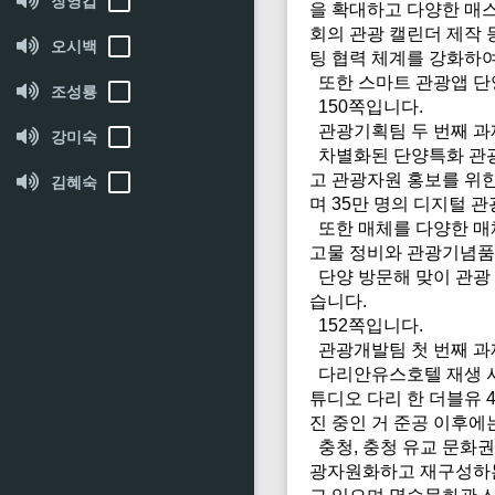
장영갑
을 확대하고 다양한 매스
회의 관광 캘린더 제작 
오시백
팅 협력 체계를 강화하
또한 스마트 관광앱 단
조성룡
150쪽입니다.
관광기획팀 두 번째 과
강미숙
차별화된 단양특화 관광
고 관광자원 홍보를 위
김혜숙
며 35만 명의 디지털 
또한 매체를 다양한 매
고물 정비와 관광기념품
단양 방문해 맞이 관광
습니다.
152쪽입니다.
관광개발팀 첫 번째 과
다리안유스호텔 재생 사업
튜디오 다리 한 더블유 4
진 중인 거 준공 이후에
충청, 충청 유교 문화권
광자원화하고 재구성하는 