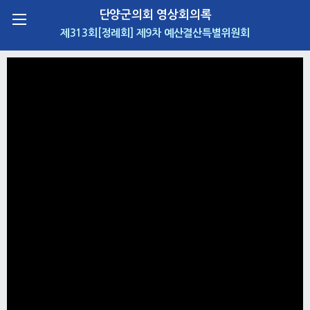
단양군의회 영상회의록
제313회[정례회] 제9차 예산결산특별위원회