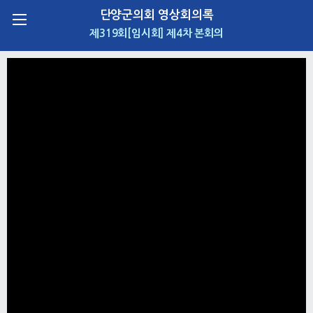
단양군의회 영상회의록
제319회[임시회] 제4차 본회의