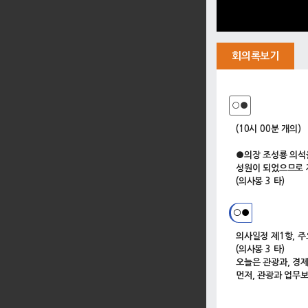
회의록보기
○●
(10시 00분 개의)
●의장 조성룡 의석
성원이 되었으므로 
(의사봉 3 타)
○●
의사일정 제1항, 
(의사봉 3 타)
오늘은 관광과, 경
먼저, 관광과 업무