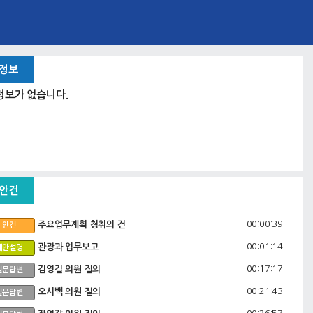
 정보
정보가 없습니다.
 안건
00:00:39
주요업무계획 청취의 건
안건
00:01:14
관광과 업무보고
제안설명
00:17:17
김영길 의원 질의
질문답변
00:21:43
오시백 의원 질의
질문답변