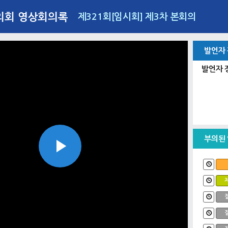
의회 영상회의록
제321회[임시회] 제3차 본회의
발언자
발언자 
부의된
Play
Video