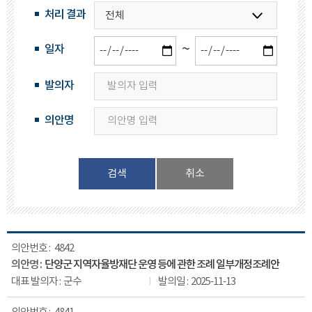
처리 결과
~
일자
발의자
의안명
검색
4842
단양군 지역자율방재단 운영 등에 관한 조례 일부개정조례안
군수
2025-11-13