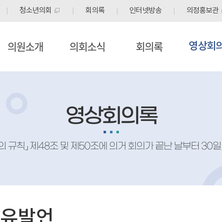
청소년의회
회의록
인터넷방송
의정홍보관
의원소개
의회소식
회의록
영상회
영상회의록
의 규칙」 제48조 및 제50조에 의거 회의가 끝난 날부터 30
자유발언