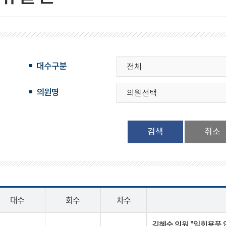
대수구분
의원명
검색
대수
회수
차수
김혜숙 의원 "일회용품 