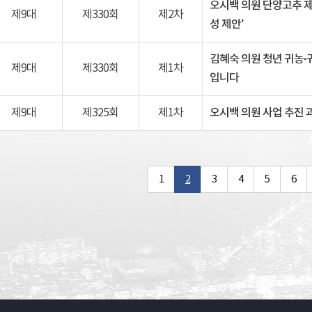
오시백 의원 단양고추 
제9대
제330회
제2차
성 제안’
김혜숙 의원 청년 귀농·
제9대
제330회
제1차
입니다
제9대
제325회
제1차
오시백 의원 사업 추진 
1
2
3
4
5
6