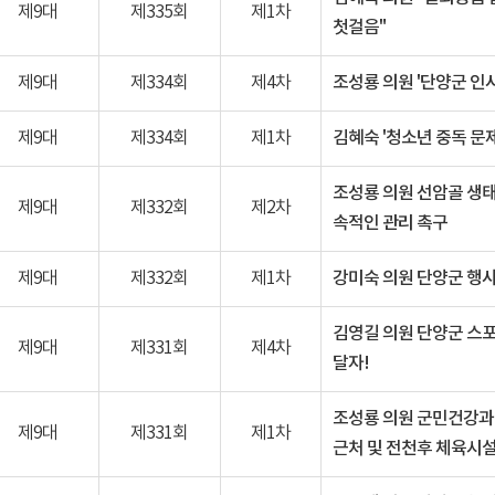
제9대
제335회
제1차
첫걸음"
제9대
제334회
제4차
조성룡 의원 '단양군 인
제9대
제334회
제1차
김혜숙 '청소년 중독 문
조성룡 의원 선암골 생태
제9대
제332회
제2차
속적인 관리 촉구
제9대
제332회
제1차
강미숙 의원 단양군 행
김영길 의원 단양군 스포
제9대
제331회
제4차
달자!
조성룡 의원 군민건강과
제9대
제331회
제1차
근처 및 전천후 체육시설