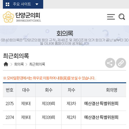
본문바로가기
주요 사이트
단양군의회
DANYANG COUNTY COUNCIL
회의록
(영상)회의록은 「단양군의회 회의 규칙」 제48조 및 제50조에 의거 회의가 끝난 날부터 30
일 이내에 홈페이지에 공개됩니다.
최근회의록
회의록
최근회의록
※ 모바일환경에서는 좌우로 이동하여 내용(표)을 보실 수 있습니다.
번호
대수
회수
차수
회의명
2375
제9대
제339회
제3차
예산결산 특별위원회
2374
제9대
제339회
제2차
예산결산 특별위원회